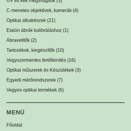
UV és kék megvilágítók
(3)
Égboltvilágítók
UV és kék megvilágítások fluoreszcens alkalmazáshoz
(1)
C-menetes objektívek, kamerák
(4)
(2)
Koaxiális világítók
(2)
Optikai alkatrészek
(21)
Háttérvilágítók
Műszerüvegek
(5)
(1)
Etalon ábrák kalibráláshoz
(1)
SPOT megvilágítók
Optikai tükrök, prizmák
(1)
(1)
Ábravetítők
(2)
SPOT vetítők
Lencsék
(1)
(1)
Tartozékok, kiegészítők
(10)
Mátrix megvilágítók
Optikai szűrők
LED tápegységek
(5)
(1)
(2)
Vegyszermentes fertőtlenítés
(16)
Csíkvetítők
Védőüvegek
Kábelek
Vírusölő és baktériumölő réz fólia
(1)
(1)
(1)
(12)
Optikai műszerek és Készülékek
(3)
Egyedi megvilágítók
C-menetes közdarabok
UV-C légfertőtlenítő
(3)
(2)
(1)
Egyedi mérőrendszerek
(7)
Egyéb menetes adapterek
(1)
Vegyes optikai termékek
(6)
Biztonsági címkék
(1)
MENÜ
Főoldal