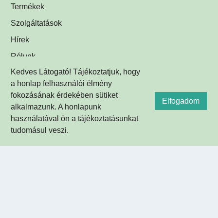
Termékek
Szolgáltatások
Hírek
Rólunk
Kedves Látogató! Tájékoztatjuk, hogy
Kapcsolat
a honlap felhasználói élmény
fokozásának érdekében sütiket
KAPCSOLAT
Elfogadom
alkalmazunk. A honlapunk
1121 Budapest,
használatával ön a tájékoztatásunkat
Konkoly-Thege Miklós út 29-33.,
tudomásul veszi.
30. épület
+36-1-392-2278
+36-30-950-1135 (mobil)
+36-1-392-2555 (fax)
info@omi-optika.hu