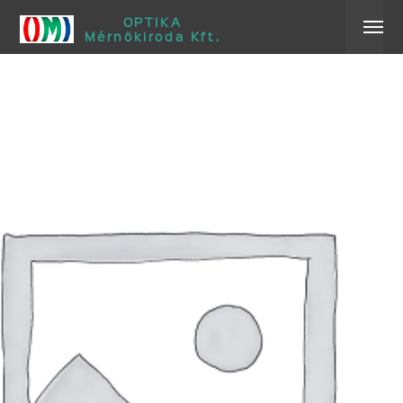
OPTIKA
Mérnökiroda Kft.
Főoldal
Blog
Szolgáltatások
3D Technológia
3D Megjelenítők
3D Megjelenítők