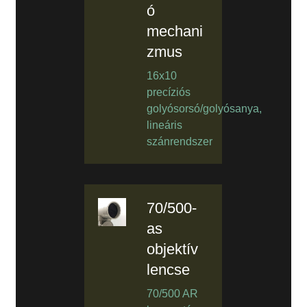
ó
mechani
zmus
16x10
precíziós
golyósorsó/golyósanya,
lineáris
szánrendszer
70/500-
as
objektív
lencse
70/500 AR