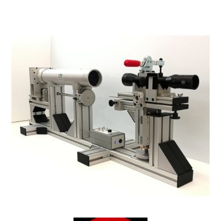
Kollimátor céltávcsövek
beállításához