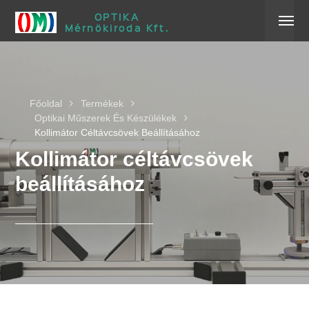
OPTIKA
Mérnökiroda Kft.
Főoldal
Termékek
Optikai Műszerek És Készülékek
Kollimátor Céltávcsövek Beállításához
Kollimátor céltávcsövek
beállításához