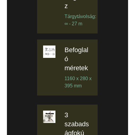
z
Tárgytávolság:
∞ - 27 m
Befoglal
ó
méretek
1160 x 280 x
395 mm
3
szabads
ágfokú