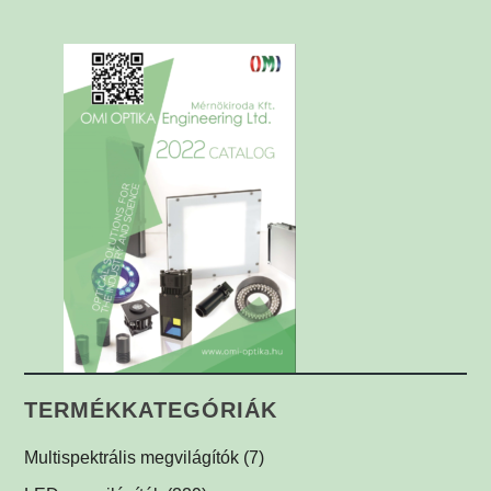
TERMÉKKATEGÓRIÁK
Multispektrális megvilágítók
(7)
Multispektrális dóm megvilágítók
(1)