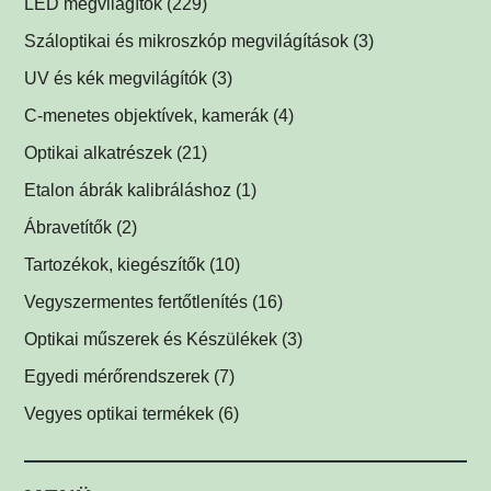
LED megvilágítók
(229)
Multispektrális háttérvilágítók
Gyűrűvilágítók
(1)
(1)
Száloptikai és mikroszkóp megvilágítások
(3)
Súrlófények
(1)
UV és kék megvilágítók
(3)
Égboltvilágítók
UV és kék megvilágítások fluoreszcens alkalmazáshoz
(1)
C-menetes objektívek, kamerák
(4)
(2)
Koaxiális világítók
(2)
Optikai alkatrészek
(21)
Háttérvilágítók
Műszerüvegek
(5)
(1)
Etalon ábrák kalibráláshoz
(1)
SPOT megvilágítók
Optikai tükrök, prizmák
(1)
(1)
Ábravetítők
(2)
SPOT vetítők
Lencsék
(1)
(1)
Tartozékok, kiegészítők
(10)
Mátrix megvilágítók
Optikai szűrők
LED tápegységek
(5)
(1)
(2)
Vegyszermentes fertőtlenítés
(16)
Csíkvetítők
Védőüvegek
Kábelek
Vírusölő és baktériumölő réz fólia
(1)
(1)
(1)
(12)
Optikai műszerek és Készülékek
(3)
Egyedi megvilágítók
C-menetes közdarabok
UV-C légfertőtlenítő
(3)
(2)
(1)
Egyedi mérőrendszerek
(7)
Egyéb menetes adapterek
(1)
Vegyes optikai termékek
(6)
Biztonsági címkék
(1)