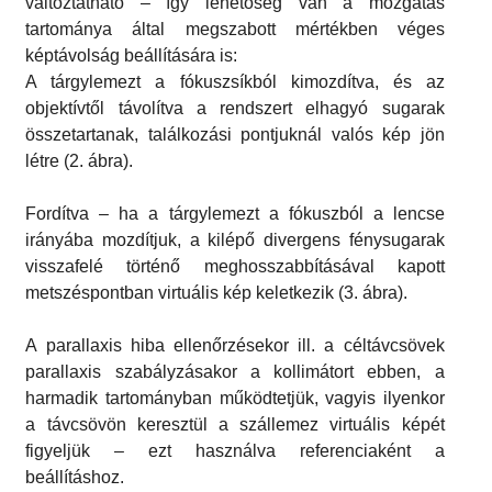
változtatható – így lehetőség van a mozgatás
tartománya által megszabott mértékben véges
képtávolság beállítására is:
A tárgylemezt a fókuszsíkból kimozdítva, és az
objektívtől távolítva a rendszert elhagyó sugarak
összetartanak, találkozási pontjuknál valós kép jön
létre (2. ábra).
Fordítva – ha a tárgylemezt a fókuszból a lencse
irányába mozdítjuk, a kilépő divergens fénysugarak
visszafelé történő meghosszabbításával kapott
metszéspontban virtuális kép keletkezik (3. ábra).
A parallaxis hiba ellenőrzésekor ill. a céltávcsövek
parallaxis szabályzásakor a kollimátort ebben, a
harmadik tartományban működtetjük, vagyis ilyenkor
a távcsövön keresztül a szállemez virtuális képét
figyeljük – ezt használva referenciaként a
beállításhoz.