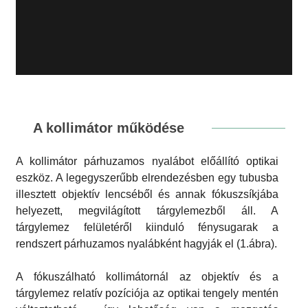
A kollimátor működése
A kollimátor párhuzamos nyalábot előállító optikai
eszköz. A legegyszerűbb elrendezésben egy tubusba
illesztett objektív lencséből és annak fókuszsíkjába
helyezett, megvilágított tárgylemezből áll. A
tárgylemez felületéről kiinduló fénysugarak a
rendszert párhuzamos nyalábként hagyják el (1.ábra).
A fókuszálható kollimátornál az objektív és a
tárgylemez relatív pozíciója az optikai tengely mentén