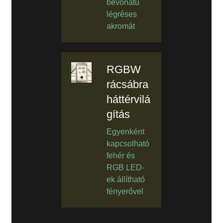
bevonatú
légréses
akromát
RGBW
rácsábra
háttérvilá
gítás
Egyenként
kapcsolható
fehér és
RGB LED-
ek állítható
fényerővel