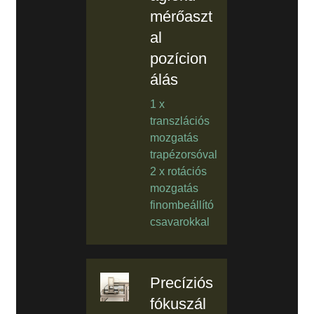
mérőaszt
al
pozícion
álás
1 x
transzlációs
mozgatás
trapézorsóval
2 x rotációs
mozgatás
finombeállító
csavarokkal
Precíziós
fókuszál