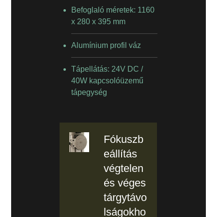
Befoglaló méretek: 1160
x 280 x 395 mm
Alumínium profil váz
Tápellátás: 24V DC /
40W kapcsolóüzemű
tápegység
Fókuszb
eállítás
végtelen
és véges
tárgytávo
lságokho