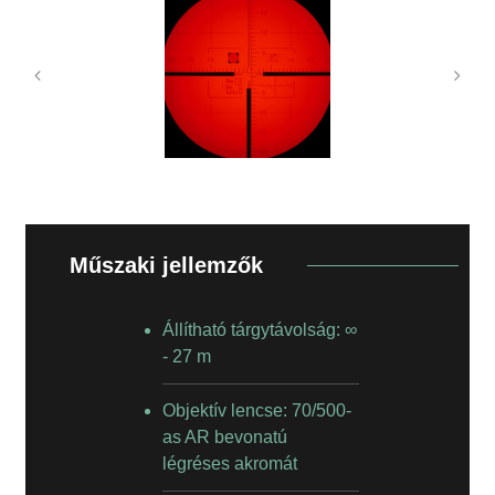
Fókuszálható kollimátor végtelen és véges
tárgytávolságok beállítását igénylő optikai
Műszaki jellemzők
mérésekhez.
Állítható tárgytávolság: ∞
- 27 m
Objektív lencse: 70/500-
as AR bevonatú
légréses akromát