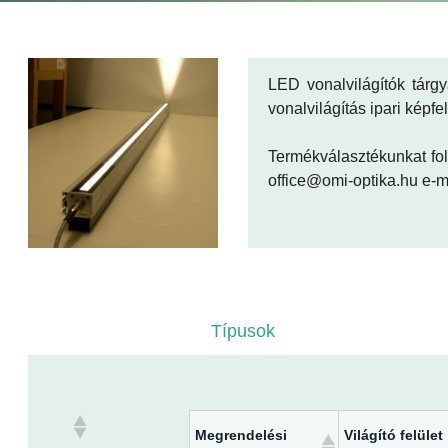
Vonalvilágítók
LED vonalvilágítók tárgy
vonalvilágítás ipari képf
Termékválasztékunkat fol
office@omi-optika.hu e-m
Típusok
Megrendelési
Világító felület