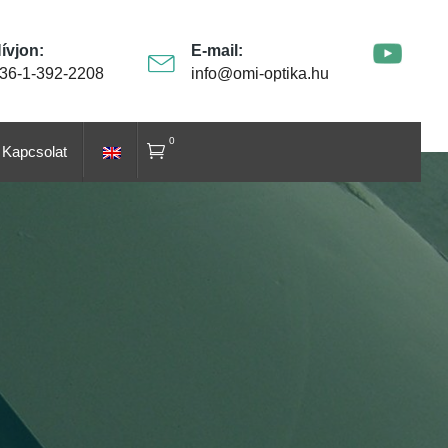
ívjon:
E-mail:
36-1-392-2208
info@omi-optika.hu
0
Kapcsolat