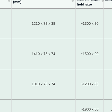
(mm)
field size
Befoglaló méretek-SzxMaxMé
Megvilágított
Meg
(mm)
felület / Light
field size
1210 x 75 x 38
~1300 x 50
1410 x 75 x 74
~1500 x 90
1010 x 75 x 74
~1200 x 80
~1900 x 50