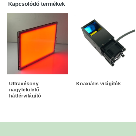
Kapcsolódó termékek
mostoha ipari környezetben is jól használható
egyedi méret vagy kivitel is rendelhető
Ultravékony
Koaxiális világítók
nagyfelületű
háttérvilágító