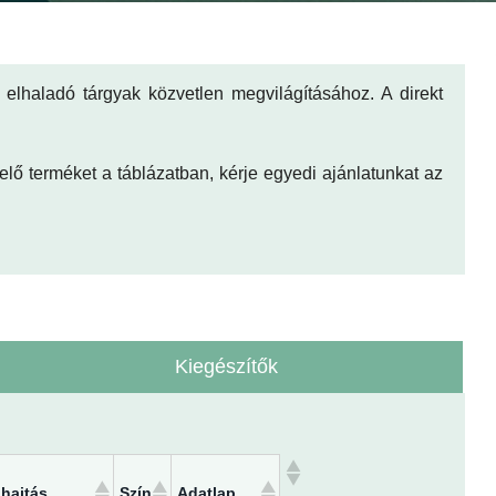
t elhaladó tárgyak közvetlen megvilágításához. A direkt
lő terméket a táblázatban, kérje egyedi ajánlatunkat az
Kiegészítők
hajtás
Szín
Adatlap