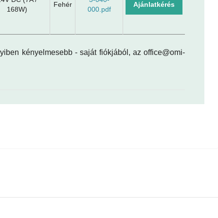
Fehér
Ajánlatkérés
168W)
000.pdf
nyiben kényelmesebb - saját fiókjából, az office@omi-