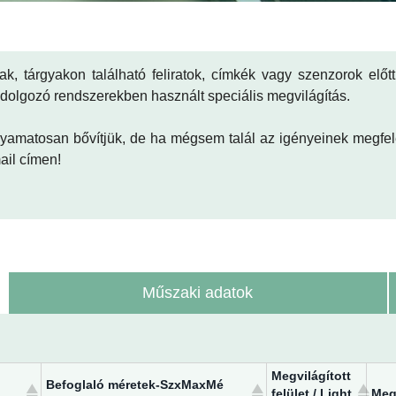
ak, tárgyakon található feliratok, címkék vagy szenzorok előt
eldolgozó rendszerekben használt speciális megvilágítás.
yamatosan bővítjük, de ha mégsem talál az igényeinek megfele
ail címen!
Műszaki adatok
Megvilágított
Befoglaló méretek-SzxMaxMé
felület / Light
Meg