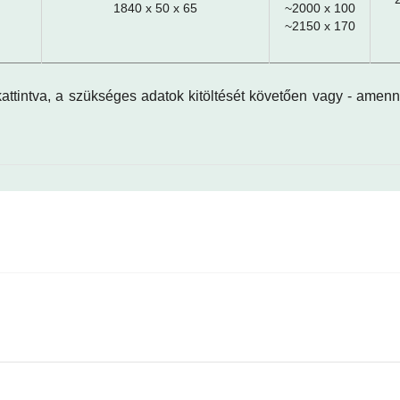
1840 x 50 x 65
~2000 x 100
~2150 x 170
 kattintva, a szükséges adatok kitöltését követően vagy - amen
meghajtás (rendeléskor kérjük megadni)
lhető