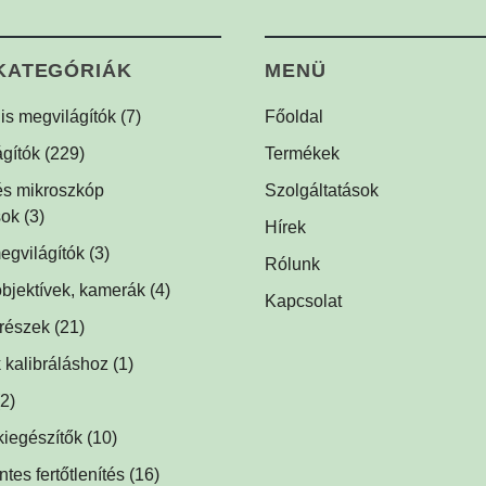
KATEGÓRIÁK
MENÜ
lis megvilágítók
(7)
Főoldal
lis dóm megvilágítók
(1)
gítók
(229)
Termékek
is háttérvilágítók
ók
(1)
(1)
 és mikroszkóp
Szolgáltatások
sok
(1)
(3)
Hírek
tók
egvilágítók
(1)
(3)
Rólunk
egvilágítások fluoreszcens
ágítók
bjektívek, kamerák
(2)
(4)
Kapcsolat
hoz
(2)
ók
trészek
(5)
(21)
ek
(1)
lágítók
 kalibráláshoz
(1)
(1)
ök, prizmák
(1)
k
(2)
(1)
lágítók
kiegészítők
(2)
(10)
ők
ségek
(5)
(1)
es fertőtlenítés
1)
(16)