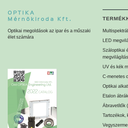
OPTIKA
Mérnökiroda Kft.
TERMÉK
Optikai megoldások az ipar és a műszaki
Multispektrá
élet számára
Multispektrá
LED megvilá
Multispektrál
Gyűrűvilágít
Száloptikai
Súrlófények
megvilágítá
Égboltvilágí
UV és kék m
UV és kék m
Koaxiális vil
C-menetes o
alkalmazás
Háttérvilágít
Optikai alka
Műszerüveg
SPOT megvi
Etalon ábrák
Optikai tükr
SPOT vetítő
Ábravetítők
Lencsék
(1)
Mátrix megvi
Tartozékok, 
Optikai szűr
LED tápegy
Csíkvetítők
Vegyszerment
(