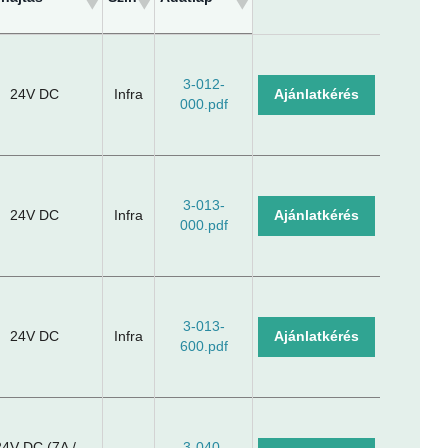
hajtás
Szín
Adatlap
3-012-
24V DC
Infra
Ajánlatkérés
000.pdf
3-013-
24V DC
Infra
Ajánlatkérés
000.pdf
3-013-
24V DC
Infra
Ajánlatkérés
600.pdf
24V DC (7A /
3-040-