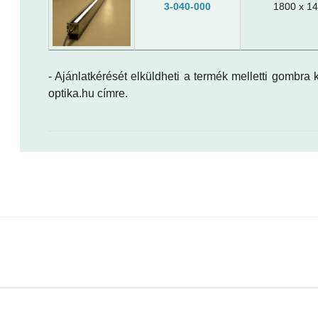
3-040-000
1800 x 14
- Ajánlatkérését elküldheti a termék melletti gombra
optika.hu címre.
fehér, UV, kék, zöld, vörös vagy infra (NIR) fény
tápellátás: 12VDC, 24VDC vagy áramgenerátoros 
standard vagy triggerelhető tápegységgel is rende
folyamatos vagy impulzus üzemmód (tápfüggő)
extra hosszú élettartam
robusztus, eloxált alu vagy műanyag ház