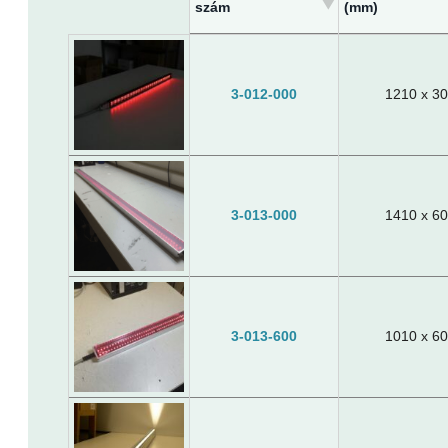
szám
(mm)
Megrendelési
Világító felület
szám
(mm)
3-012-000
1210 x 30
3-013-000
1410 x 60
3-013-600
1010 x 60