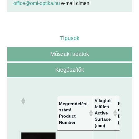
office@omi-optika.hu
e-mail címen!
Típusok
Műszaki adatok
Kiegészítők
Világító
Megrendelési
Befoglaló
felület/
szám/
méretek/
Active
Product
Dimensio
Surface
Number
(mm)
(mm)
Megrendelési
Világító
Befoglaló