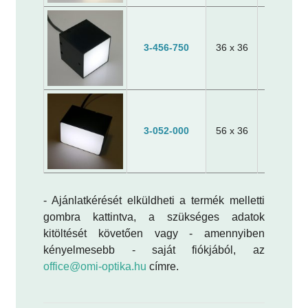
3-456-750
36 x 36
40 x 40 x
3-052-000
56 x 36
60 x 40 x
- Ajánlatkérését elküldheti a termék melletti
gombra kattintva, a szükséges adatok
kitöltését követően vagy - amennyiben
kényelmesebb - saját fiókjából, az
office@omi-optika.hu
címre.