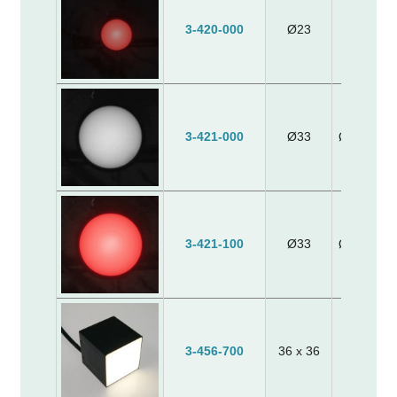
szám/
felület/
méretek/
Product
Active
Dimensio
3-420-000
Ø23
Ø25 x 
Number
Surface
(mm)
(mm)
3-421-000
Ø33
Ø40/Ø25 
3-421-100
Ø33
Ø40/Ø25 
3-456-700
36 x 36
40 x 40 x