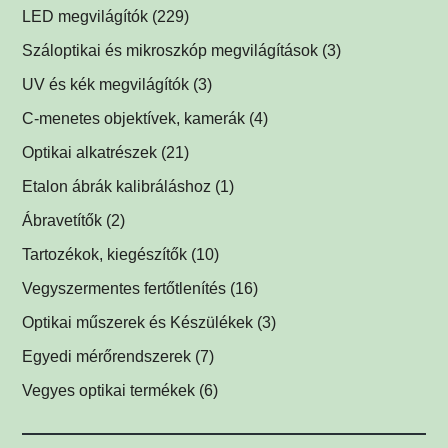
Multispektrális dóm megvilágítók
(1)
LED megvilágítók
(229)
Multispektrális háttérvilágítók
Gyűrűvilágítók
(1)
(1)
Száloptikai és mikroszkóp megvilágítások
(3)
Súrlófények
(1)
UV és kék megvilágítók
(3)
Égboltvilágítók
UV és kék megvilágítások fluoreszcens alkalmazáshoz
(1)
C-menetes objektívek, kamerák
(4)
(2)
Koaxiális világítók
(2)
Optikai alkatrészek
(21)
Háttérvilágítók
Műszerüvegek
(5)
(1)
Etalon ábrák kalibráláshoz
(1)
SPOT megvilágítók
Optikai tükrök, prizmák
(1)
(1)
Ábravetítők
(2)
SPOT vetítők
Lencsék
(1)
(1)
Tartozékok, kiegészítők
(10)
Mátrix megvilágítók
Optikai szűrők
LED tápegységek
(5)
(1)
(2)
Vegyszermentes fertőtlenítés
(16)
Csíkvetítők
Védőüvegek
Kábelek
Vírusölő és baktériumölő réz fólia
(1)
(1)
(1)
(12)
Optikai műszerek és Készülékek
(3)
Egyedi megvilágítók
C-menetes közdarabok
UV-C légfertőtlenítő
(3)
(2)
(1)
Egyedi mérőrendszerek
(7)
Egyéb menetes adapterek
(1)
Vegyes optikai termékek
(6)
Biztonsági címkék
(1)