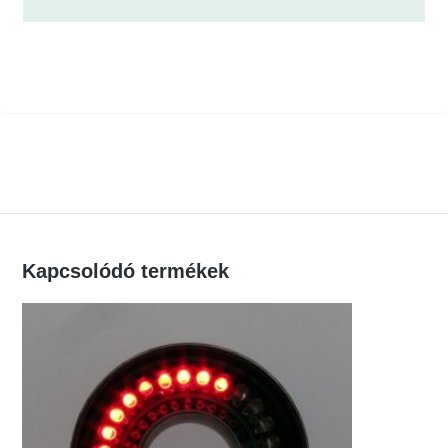
LED teljesítmény: maximálisan 3W
extra nagy fényerő
homogén intenzitás-eloszlás, Ø35mm-es
felület
fehér, kék, zöld, sárga vagy vörös fény
homogén intenzitáseloszlás
tápellátás: áramgenerátoros meghajtás
Kapcsolódó termékek
standard vagy triggerelhető tápegységgel
is rendelhető
folyamatos vagy impulzus üzemmód
(tápfüggő)
extra hosszú élettartam