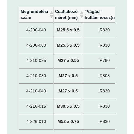
Megrendelési
Csatlakozó
“Vágási”
szám
méret (mm)
hullámhossz(nm)
Megrendelési
Csatlakozó
“Vágási”
4-206-040
M25.5 x 0.5
IR830
A
szám
méret (mm)
hullámhossz(nm)
4-206-060
M25.5 x 0.5
IR830
A
4-210-025
M27 x 0.55
IR780
A
4-210-030
M27 x 0.5
IR808
A
4-210-040
M27 x 0.5
IR830
A
4-216-015
M30.5 x 0.5
IR830
A
4-226-010
M52 x 0.75
IR830
A