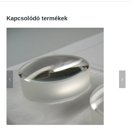
különböző “vágási” hullámhosszakon
Kapcsolódó termékek
felüláteresztő szűrők működése a
hullámhossz és az áteresztés
függvényében