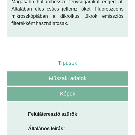
Magasabb hullámhosszú fénysugarakat enged át.
Általában éles csúcs jellemzi őket. Fluoreszcens
mikroszkópiában a dikroikus tükrök emissziós
filterekként használatosak.
Típusok
Műszaki adatok
Képek
Felüláteresztő szűrők
Általános leírás: