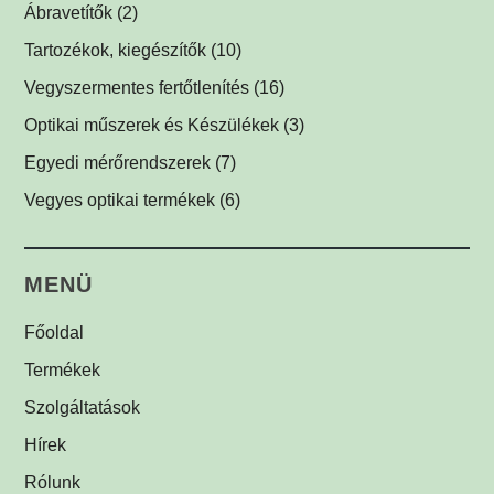
SPOT megvilágítók
Optikai tükrök, prizmák
(1)
(1)
Ábravetítők
(2)
SPOT vetítők
Lencsék
(1)
(1)
Tartozékok, kiegészítők
(10)
Mátrix megvilágítók
Optikai szűrők
LED tápegységek
(5)
(1)
(2)
Vegyszermentes fertőtlenítés
(16)
Csíkvetítők
Védőüvegek
Kábelek
Vírusölő és baktériumölő réz fólia
(1)
(1)
(1)
(12)
Optikai műszerek és Készülékek
(3)
Egyedi megvilágítók
C-menetes közdarabok
UV-C légfertőtlenítő
(3)
(2)
(1)
Egyedi mérőrendszerek
(7)
Egyéb menetes adapterek
(1)
Vegyes optikai termékek
(6)
Biztonsági címkék
(1)
MENÜ
Főoldal
Termékek
Szolgáltatások
Hírek
Rólunk