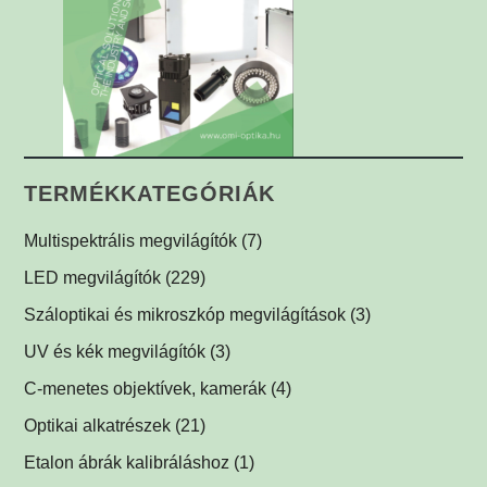
TERMÉKKATEGÓRIÁK
Multispektrális megvilágítók
(7)
Multispektrális dóm megvilágítók
(1)
LED megvilágítók
(229)
Multispektrális háttérvilágítók
Gyűrűvilágítók
(1)
(1)
Száloptikai és mikroszkóp megvilágítások
(3)
Súrlófények
(1)
UV és kék megvilágítók
(3)
Égboltvilágítók
UV és kék megvilágítások fluoreszcens alkalmazáshoz
(1)
C-menetes objektívek, kamerák
(4)
(2)
Koaxiális világítók
(2)
Optikai alkatrészek
(21)
Háttérvilágítók
Műszerüvegek
(5)
(1)
Etalon ábrák kalibráláshoz
(1)