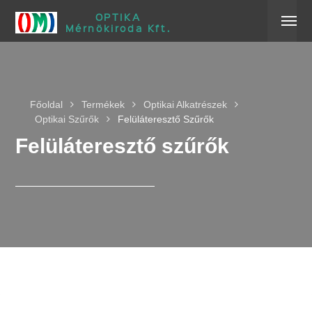
OPTIKA
Mérnökiroda Kft.
Főoldal
Termékek
Optikai Alkatrészek
Optikai Szűrők
Felüláteresztő Szűrők
Felüláteresztő szűrők
Felüláteresztő szűrők