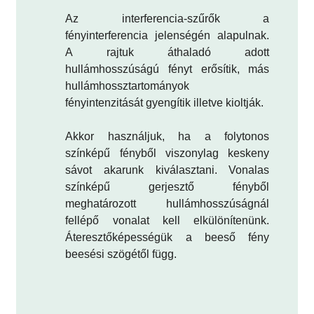
Az interferencia-szűrők a
fényinterferencia jelenségén alapulnak.
A rajtuk áthaladó adott
hullámhosszúságú fényt erősítik, más
hullámhossztartományok
fényintenzitását gyengítik illetve kioltják.
Akkor használjuk, ha a folytonos
színképű fényből viszonylag keskeny
sávot akarunk kiválasztani. Vonalas
színképű gerjesztő fényből
meghatározott hullámhosszúságnál
fellépő vonalat kell elkülönítenünk.
Áteresztőképességük a beeső fény
beesési szögétől függ.