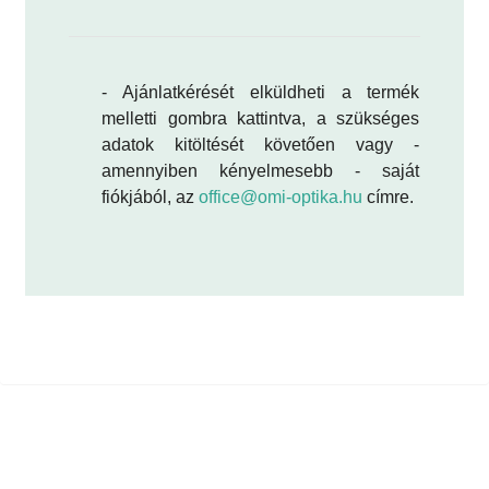
- Ajánlatkérését elküldheti a termék
melletti gombra kattintva, a szükséges
adatok kitöltését követően vagy -
amennyiben kényelmesebb - saját
fiókjából, az
office@omi-optika.hu
címre.
Metrikus-menetes foglalattal, vagy foglalat
nélkül
szabványos metrikus polárszűrő méretek
polárszűrő fóliák: A4-es méretig
különböző méretekben: M25x0.5, …
M37x0.5,…M72x0.75