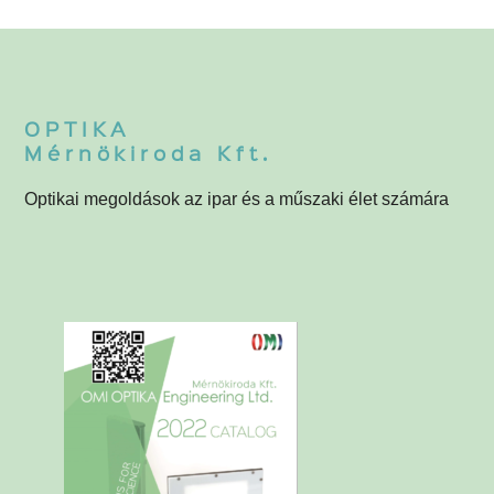
Lencsék
4
OPTIKA
Mérnökiroda Kft.
Optikai megoldások az ipar és a műszaki élet számára