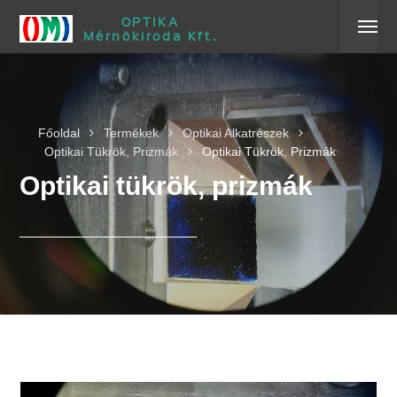
OPTIKA
Mérnökiroda Kft.
Főoldal
Termékek
Optikai Alkatrészek
Optikai Tükrök, Prizmák
Optikai Tükrök, Prizmák
Optikai tükrök, prizmák
Optikai tükrök, prizmák