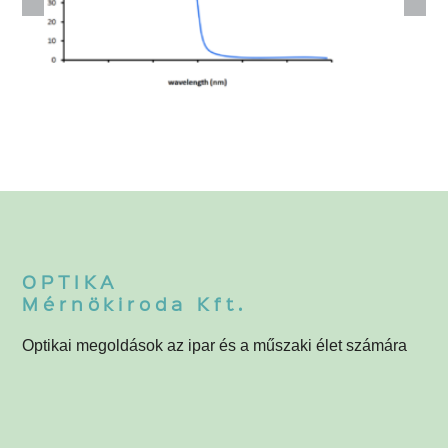
4-215-000
4
OPTIKA
Mérnökiroda Kft.
Optikai megoldások az ipar és a műszaki élet számára