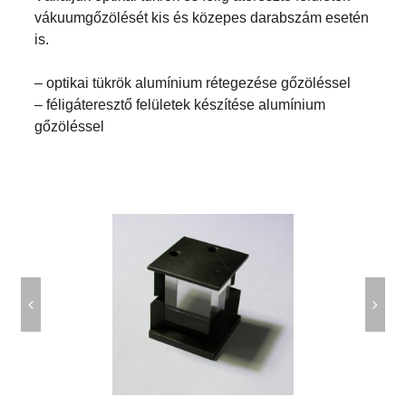
vákuumgőzölését kis és közepes darabszám esetén
is.
– optikai tükrök alumínium rétegezése gőzöléssel
– féligáteresztő felületek készítése alumínium
gőzöléssel