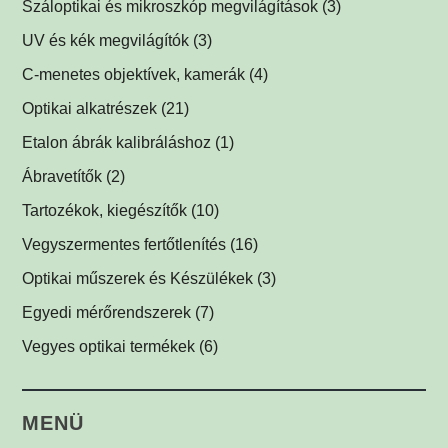
Száloptikai és mikroszkóp megvilágítások
(3)
Súrlófények
(1)
UV és kék megvilágítók
(3)
Égboltvilágítók
UV és kék megvilágítások fluoreszcens alkalmazáshoz
(1)
C-menetes objektívek, kamerák
(4)
(2)
Koaxiális világítók
(2)
Optikai alkatrészek
(21)
Háttérvilágítók
Műszerüvegek
(5)
(1)
Etalon ábrák kalibráláshoz
(1)
SPOT megvilágítók
Optikai tükrök, prizmák
(1)
(1)
Ábravetítők
(2)
SPOT vetítők
Lencsék
(1)
(1)
Tartozékok, kiegészítők
(10)
Mátrix megvilágítók
Optikai szűrők
LED tápegységek
(5)
(1)
(2)
Vegyszermentes fertőtlenítés
(16)
Csíkvetítők
Védőüvegek
Kábelek
Vírusölő és baktériumölő réz fólia
(1)
(1)
(1)
(12)
Optikai műszerek és Készülékek
(3)
Egyedi megvilágítók
C-menetes közdarabok
UV-C légfertőtlenítő
(3)
(2)
(1)
Egyedi mérőrendszerek
(7)
Egyéb menetes adapterek
(1)
Vegyes optikai termékek
(6)
Biztonsági címkék
(1)
MENÜ