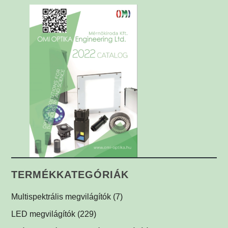
TERMÉKKATEGÓRIÁK
Multispektrális megvilágítók
(7)
Multispektrális dóm megvilágítók
(1)
LED megvilágítók
(229)
Multispektrális háttérvilágítók
Gyűrűvilágítók
(1)
(1)