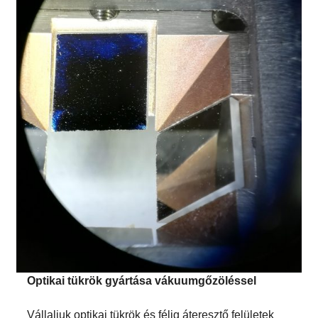
Optikai tükrök gyártása vákuumgőzöléssel
Vállaljuk optikai tükrök és félig áteresztő felületek