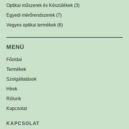
Csíkvetítők
Védőüvegek
Kábelek
Vírusölő és baktériumölő réz fólia
(1)
(1)
(1)
(12)
Optikai műszerek és Készülékek
(3)
Egyedi megvilágítók
C-menetes közdarabok
UV-C légfertőtlenítő
(3)
(2)
(1)
Egyedi mérőrendszerek
(7)
Egyéb menetes adapterek
(1)
Vegyes optikai termékek
(6)
Biztonsági címkék
(1)
MENÜ
Főoldal
Termékek
Szolgáltatások
Hírek
Rólunk
Kapcsolat
KAPCSOLAT