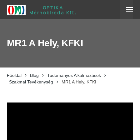
OPTIKA
Mérnökiroda Kft.
MR1 A Hely, KFKI
Főoldal
Blog
Tudományos Alkalmazások
Szakmai Tevékenység
MR1 A Hely, KFKI