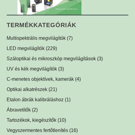
TERMÉKKATEGÓRIÁK
Multispektrális megvilágítók
(7)
Multispektrális dóm megvilágítók
(1)
LED megvilágítók
(229)
Multispektrális háttérvilágítók
Gyűrűvilágítók
(1)
(1)
Száloptikai és mikroszkóp megvilágítások
(3)
Súrlófények
(1)
UV és kék megvilágítók
(3)
Égboltvilágítók
UV és kék megvilágítások fluoreszcens alkalmazáshoz
(1)
C-menetes objektívek, kamerák
(4)
(2)
Koaxiális világítók
(2)
Optikai alkatrészek
(21)
Háttérvilágítók
Műszerüvegek
(5)
(1)
Etalon ábrák kalibráláshoz
(1)
SPOT megvilágítók
Optikai tükrök, prizmák
(1)
(1)
Ábravetítők
(2)
SPOT vetítők
Lencsék
(1)
(1)
Tartozékok, kiegészítők
(10)
Mátrix megvilágítók
Optikai szűrők
LED tápegységek
(5)
(1)
(2)
Vegyszermentes fertőtlenítés
(16)