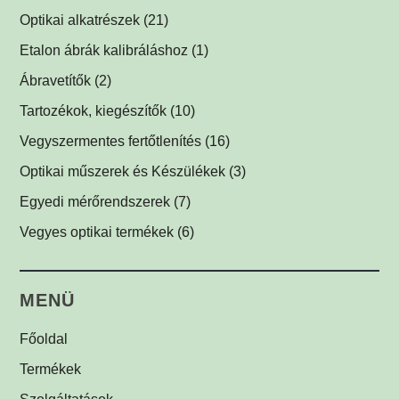
(2)
Koaxiális világítók
(2)
Optikai alkatrészek
(21)
Háttérvilágítók
Műszerüvegek
(5)
(1)
Etalon ábrák kalibráláshoz
(1)
SPOT megvilágítók
Optikai tükrök, prizmák
(1)
(1)
Ábravetítők
(2)
SPOT vetítők
Lencsék
(1)
(1)
Tartozékok, kiegészítők
(10)
Mátrix megvilágítók
Optikai szűrők
LED tápegységek
(5)
(1)
(2)
Vegyszermentes fertőtlenítés
(16)
Csíkvetítők
Védőüvegek
Kábelek
Vírusölő és baktériumölő réz fólia
(1)
(1)
(1)
(12)
Optikai műszerek és Készülékek
(3)
Egyedi megvilágítók
C-menetes közdarabok
UV-C légfertőtlenítő
(3)
(2)
(1)
Egyedi mérőrendszerek
(7)
Egyéb menetes adapterek
(1)
Vegyes optikai termékek
(6)
Biztonsági címkék
(1)
MENÜ
Főoldal
Termékek