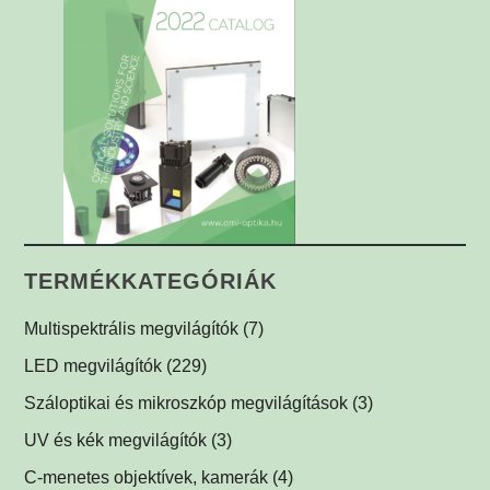
TERMÉKKATEGÓRIÁK
Multispektrális megvilágítók
(7)
Multispektrális dóm megvilágítók
(1)
LED megvilágítók
(229)
Multispektrális háttérvilágítók
Gyűrűvilágítók
(1)
(1)
Száloptikai és mikroszkóp megvilágítások
(3)
Súrlófények
(1)
UV és kék megvilágítók
(3)
Égboltvilágítók
UV és kék megvilágítások fluoreszcens alkalmazáshoz
(1)
C-menetes objektívek, kamerák
(4)