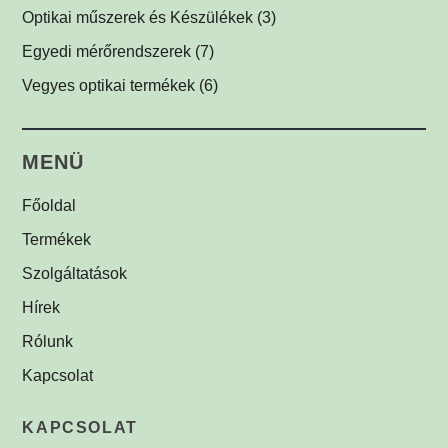
Csíkvetítők
Védőüvegek
Kábelek
Vírusölő és baktériumölő réz fólia
(1)
(1)
(1)
(12)
Optikai műszerek és Készülékek
(3)
Egyedi megvilágítók
C-menetes közdarabok
UV-C légfertőtlenítő
(3)
(2)
(1)
Egyedi mérőrendszerek
(7)
Egyéb menetes adapterek
(1)
Vegyes optikai termékek
(6)
Biztonsági címkék
(1)
MENÜ
Főoldal
Termékek
Szolgáltatások
Hírek
Rólunk
Kapcsolat
KAPCSOLAT