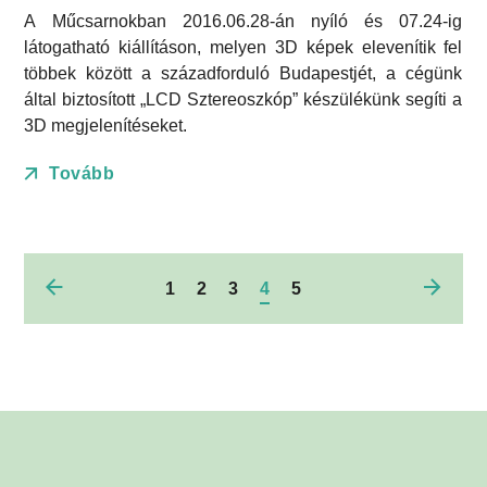
A Műcsarnokban 2016.06.28-án nyíló és 07.24-ig
látogatható kiállításon, melyen 3D képek elevenítik fel
többek között a századforduló Budapestjét, a cégünk
által biztosított „LCD Sztereoszkóp” készülékünk segíti a
3D megjelenítéseket.
Tovább
1
2
3
4
5