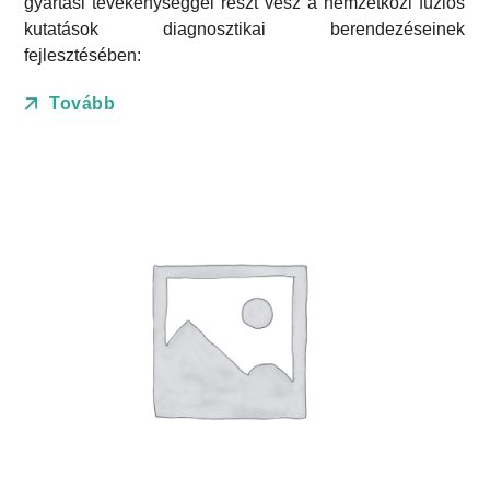
gyártási tevékenységgel részt vesz a nemzetközi fúziós
kutatások diagnosztikai berendezéseinek
fejlesztésében:
Tovább