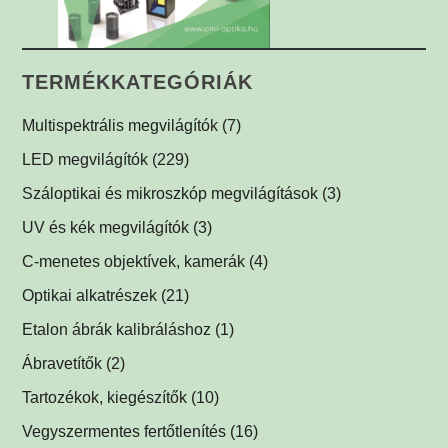
TERMÉKKATEGÓRIÁK
Multispektrális megvilágítók
(7)
Multispektrális dóm megvilágítók
(1)
LED megvilágítók
(229)
Multispektrális háttérvilágítók
Gyűrűvilágítók
(1)
(1)
Száloptikai és mikroszkóp megvilágítások
(3)
Súrlófények
(1)
UV és kék megvilágítók
(3)
Égboltvilágítók
UV és kék megvilágítások fluoreszcens alkalmazáshoz
(1)
C-menetes objektívek, kamerák
(4)
(2)
Koaxiális világítók
(2)
Optikai alkatrészek
(21)
Háttérvilágítók
Műszerüvegek
(5)
(1)
Etalon ábrák kalibráláshoz
(1)
SPOT megvilágítók
Optikai tükrök, prizmák
(1)
(1)
Ábravetítők
(2)
SPOT vetítők
Lencsék
(1)
(1)
Tartozékok, kiegészítők
(10)
Mátrix megvilágítók
Optikai szűrők
LED tápegységek
(5)
(1)
(2)
Vegyszermentes fertőtlenítés
(16)