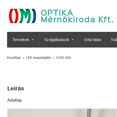
OPTIKA
Mérnökiroda Kft.
Termékek
Szolgáltatások
Gépi látás
Tud
Kezdőlap
LED megvilágítók
3-002-600
3-002-600
Leírás
Adatlap