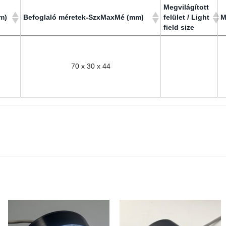
Megvilágított
mm)
Befoglaló méretek-SzxMaxMé (mm)
felület / Light
M
field size
Megvilágított
mm)
Befoglaló méretek-SzxMaxMé (mm)
M
felület / Light
field size
70 x 30 x 44