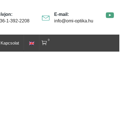
ívjon:
E-mail:
36-1-392-2208
info@omi-optika.hu
0
Kapcsolat