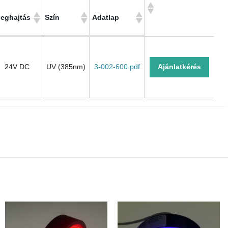
eghajtás
Szín
Adatlap
eghajtás
Szín
Adatlap
24V DC
UV (385nm)
3-002-600.pdf
Ajánlatkérés