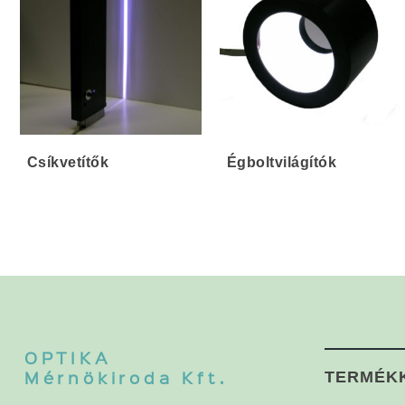
Csíkvetítők
Égboltvilágítók
OPTIKA
Mérnökiroda Kft.
TERMÉK