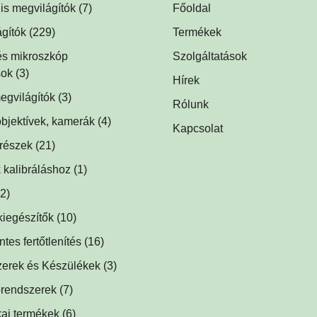
lis megvilágítók
(7)
Főoldal
lis dóm megvilágítók
(1)
gítók
(229)
Termékek
is háttérvilágítók
ók
(1)
(1)
 és mikroszkóp
Szolgáltatások
sok
(1)
(3)
Hírek
tók
egvilágítók
(1)
(3)
Rólunk
egvilágítások fluoreszcens
ágítók
bjektívek, kamerák
(2)
(4)
Kapcsolat
hoz
(2)
ók
trészek
(5)
(21)
ek
(1)
lágítók
 kalibráláshoz
(1)
(1)
ök, prizmák
(1)
k
(2)
(1)
lágítók
kiegészítők
(2)
(10)
ők
ségek
(5)
(1)
es fertőtlenítés
1)
(16)
k
baktériumölő réz fólia
(1)
(12)
ilágítók
zerek és Készülékek
(2)
(3)
közdarabok
őtlenítő
(3)
(1)
rendszerek
(7)
tes adapterek
(1)
kai termékek
(6)