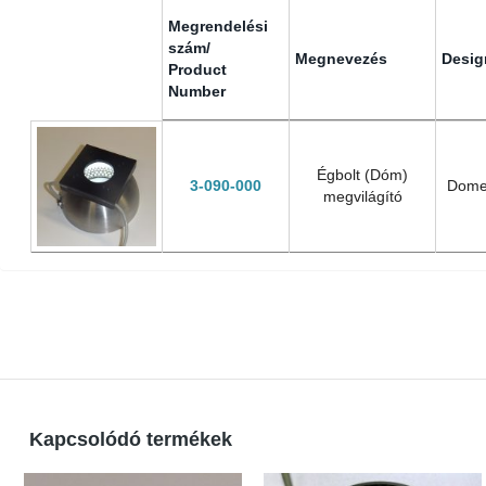
Megrendelési
szám/
Megnevezés
Desig
Product
Number
Megrendelési
Megnevezés
Desig
szám/
Product
Égbolt (Dóm)
3-090-000
Dome
Number
megvilágító
Kapcsolódó termékek