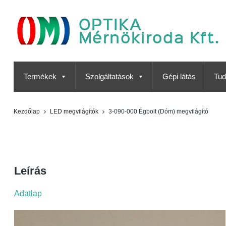
OPTIKA
Mérnökiroda Kft.
Termékek
Szolgáltatások
Gépi látás
Tud
Kezdőlap
LED megvilágítók
3-090-000 Égbolt (Dóm) megvilágító
3-090-000 Égbolt (Dóm)
megvilágító
Leírás
Adatlap