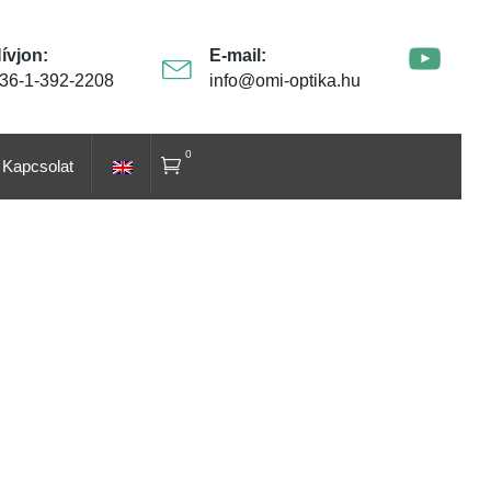
ívjon:
E-mail:
36-1-392-2208
info@omi-optika.hu
0
Kapcsolat