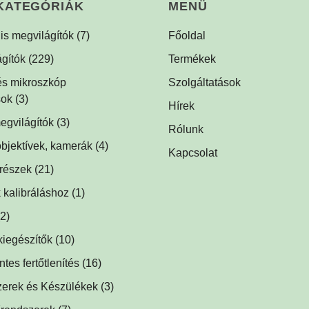
KATEGÓRIÁK
MENÜ
lis megvilágítók
(7)
Főoldal
lis dóm megvilágítók
(1)
gítók
(229)
Termékek
is háttérvilágítók
ók
(1)
(1)
 és mikroszkóp
Szolgáltatások
sok
(1)
(3)
Hírek
tók
egvilágítók
(1)
(3)
Rólunk
egvilágítások fluoreszcens
ágítók
bjektívek, kamerák
(2)
(4)
Kapcsolat
hoz
(2)
ók
trészek
(5)
(21)
ek
(1)
lágítók
 kalibráláshoz
(1)
(1)
ök, prizmák
(1)
k
(2)
(1)
lágítók
kiegészítők
(2)
(10)
ők
ségek
(5)
(1)
es fertőtlenítés
1)
(16)
k
baktériumölő réz fólia
(1)
(12)
ilágítók
zerek és Készülékek
(2)
(3)
közdarabok
őtlenítő
(3)
(1)