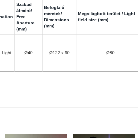
Szabad
Befoglaló
átmérő/
méretek/
Megvilágított terület / Light
nation
Free
Dimensions
field size (mm)
Aperture
(mm)
(mm)
nation
Szabad
Befoglaló
Megvilágított terület / Light
átmérő/
méretek/
field size (mm)
Free
Dimensions
 Light
Ø40
Ø122 x 60
Ø80
Aperture
(mm)
(mm)