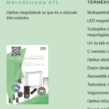
Mérnökiroda Kft.
TERMÉK
Optikai megoldások az ipar és a műszaki
Multispektrá
élet számára
Multispektrá
LED megvilá
Multispektrál
Gyűrűvilágít
Száloptikai
Súrlófények
megvilágítá
Égboltvilágí
UV és kék m
UV és kék m
Koaxiális vil
C-menetes o
alkalmazás
Háttérvilágít
Optikai alka
Műszerüveg
SPOT megvi
Etalon ábrák
Optikai tükr
SPOT vetítő
Ábravetítők
Lencsék
(1)
Mátrix megvi
Tartozékok, 
Optikai szűr
LED tápegy
Csíkvetítők
Vegyszerment
(
Védőüvege
Kábelek
Vírusölő és 
(1)
Egyedi megv
Optikai műs
C-menetes 
UV-C légfert