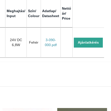
Nettó
Meghajtás/
Szín/
Adatlap/
ár/
Input
Colour
Datasheet
Price
Meghajtás/
Szín/
Adatlap/
Nettó
Input
Colour
Datasheet
ár/
Price
24V DC
3-090-
Fehér
Ajánlatkérés
6,8W
000.pdf