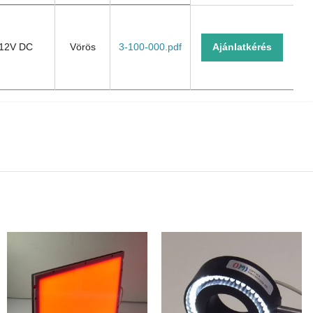
hajtás/
Szín/
Adatlap/
ut
Colour
Datasheet
12V DC
Vörös
3-100-000.pdf
Ajánlatkérés