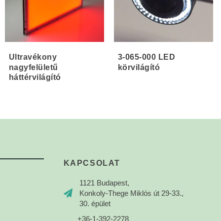
Ultravékony
3-065-000 LED
nagyfelületű
körvilágító
háttérvilágító
KAPCSOLAT
1121 Budapest,
Konkoly-Thege Miklós út 29-33.,
30. épület
+36-1-392-2278