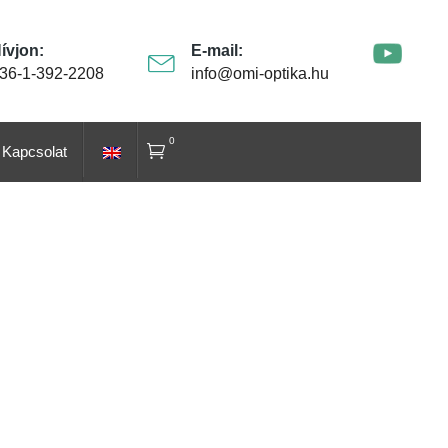
ívjon:
E-mail:
36-1-392-2208
info@omi-optika.hu
0
Kapcsolat