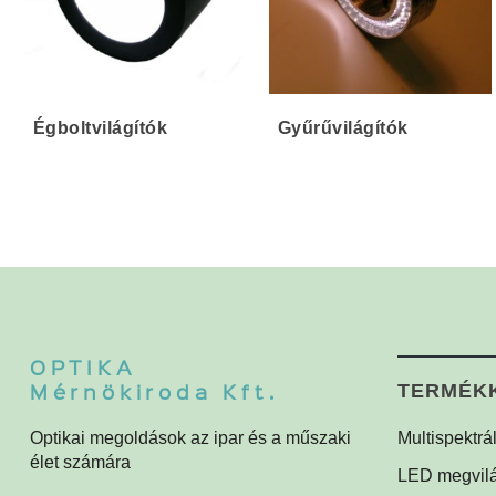
Égboltvilágítók
Gyűrűvilágítók
OPTIKA
Mérnökiroda Kft.
TERMÉK
Optikai megoldások az ipar és a műszaki
Multispektrá
élet számára
Multispektrá
LED megvilá