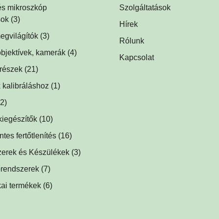
is háttérvilágítók
ók
(1)
(1)
 és mikroszkóp
Szolgáltatások
sok
(1)
(3)
Hírek
tók
egvilágítók
(1)
(3)
Rólunk
egvilágítások fluoreszcens
ágítók
bjektívek, kamerák
(2)
(4)
Kapcsolat
hoz
(2)
ók
trészek
(5)
(21)
ek
(1)
lágítók
 kalibráláshoz
(1)
(1)
ök, prizmák
(1)
k
(2)
(1)
lágítók
kiegészítők
(2)
(10)
ők
ségek
(5)
(1)
es fertőtlenítés
1)
(16)
k
baktériumölő réz fólia
(1)
(12)
ilágítók
zerek és Készülékek
(2)
(3)
közdarabok
őtlenítő
(3)
(1)
rendszerek
(7)
tes adapterek
(1)
kai termékek
(6)
címkék
(1)