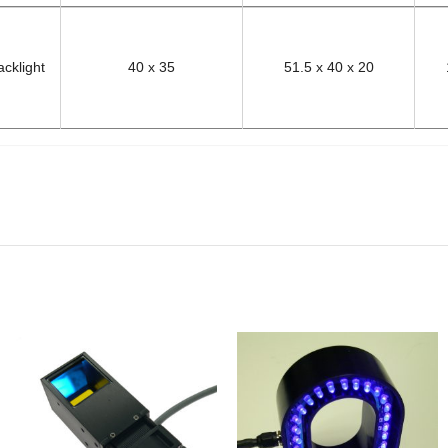
Világító felület/
Befoglaló méretek/
Meg
Active Surface (mm)
Dimensions (mm)
Inp
cklight
40 x 35
51.5 x 40 x 20