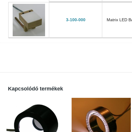
Megrendelési szám/
Designation
Product Number
3-100-000
Matrix LED Ba
Kapcsolódó termékek