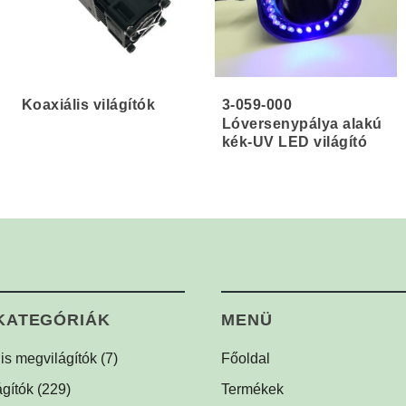
Koaxiális világítók
3-059-000
Lóversenypálya alakú
kék-UV LED világító
KATEGÓRIÁK
MENÜ
lis megvilágítók
(7)
Főoldal
lis dóm megvilágítók
(1)
gítók
(229)
Termékek