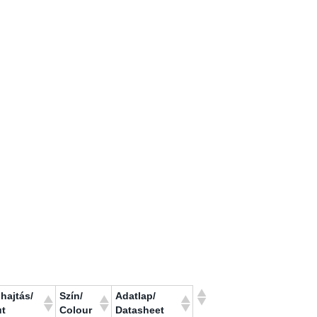
hajtás/
Szín/
Adatlap/
ut
Colour
Datasheet