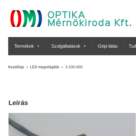
OPTIKA
Mérnökiroda Kft.
Termékek
Szolgáltatások
Gépi látás
Tud
Kezdőlap
LED megvilágítók
3-100-000
3-100-000
Leírás