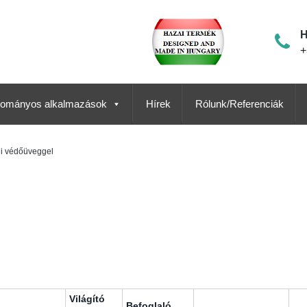
H
+
ományos alkalmazások
Hírek
Rólunk/Referenciák
li védőüveggel
Világító
Befoglaló