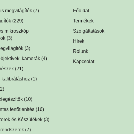
lis megvilágítók
(7)
Főoldal
lis dóm megvilágítók
(1)
gítók
(229)
Termékek
is háttérvilágítók
ók
(1)
(1)
 és mikroszkóp
Szolgáltatások
sok
(1)
(3)
Hírek
tók
egvilágítók
(1)
(3)
Rólunk
egvilágítások fluoreszcens
ágítók
bjektívek, kamerák
(2)
(4)
Kapcsolat
hoz
(2)
ók
trészek
(5)
(21)
ek
(1)
lágítók
 kalibráláshoz
(1)
(1)
ök, prizmák
(1)
k
(2)
(1)
lágítók
kiegészítők
(2)
(10)
ők
ségek
(5)
(1)
es fertőtlenítés
1)
(16)
k
baktériumölő réz fólia
(1)
(12)
ilágítók
zerek és Készülékek
(2)
(3)
közdarabok
őtlenítő
(3)
(1)
rendszerek
(7)