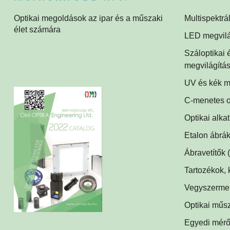
Optikai megoldások az ipar és a műszaki
Multispektrá
élet számára
Multispektrá
LED megvilá
Multispektrál
Gyűrűvilágít
Száloptikai
Súrlófények
megvilágítá
Égboltvilágí
UV és kék m
UV és kék m
Koaxiális vil
C-menetes o
alkalmazás
Háttérvilágít
Optikai alka
Műszerüveg
SPOT megvi
Etalon ábrák
Optikai tükr
SPOT vetítő
Ábravetítők
Lencsék
(1)
Mátrix megvi
Tartozékok, 
Optikai szűr
LED tápegy
Csíkvetítők
Vegyszerment
(
Védőüvege
Kábelek
Vírusölő és 
(1)
Egyedi megv
Optikai műs
C-menetes 
UV-C légfert
Egyedi mérő