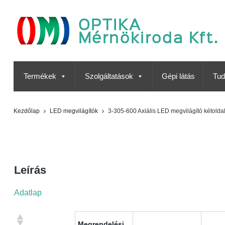
OPTIKA
Mérnökiroda Kft.
Termékek
Szolgáltatások
Gépi látás
Tud
Kezdőlap
LED megvilágítók
3-305-600 Axiális LED megvilágító kétolda
3-305-600 Axiális LED
megvilágító kétoldali
Leírás
védőüveggel
Adatlap
Megrendelési