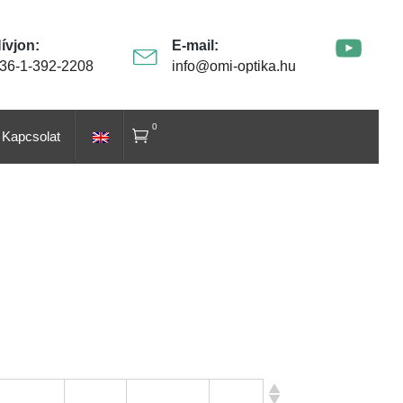
ívjon:
E-mail:
36-1-392-2208
info@omi-optika.hu
0
Kapcsolat