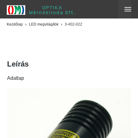
OPTIKA
Mérnökiroda Kft.
Kezdőlap
LED megvilágítók
3-402-022
3-402-022
Leírás
Adatlap