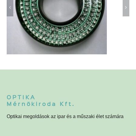
3-061-000 NIR LED körvilágító
3
OPTIKA
Mérnökiroda Kft.
Optikai megoldások az ipar és a műszaki élet számára