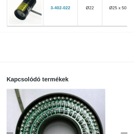
Product
Free
Dimensions
3-402-022
Ø22
Ø25 x 50
Number
Aperture
(mm)
(mm)
Kapcsolódó termékek