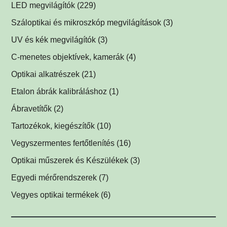
Multispektrális dóm megvilágítók
(1)
LED megvilágítók
(229)
Multispektrális háttérvilágítók
Gyűrűvilágítók
(1)
(1)
Száloptikai és mikroszkóp megvilágítások
(3)
Súrlófények
(1)
UV és kék megvilágítók
(3)
Égboltvilágítók
UV és kék megvilágítások fluoreszcens alkalmazáshoz
(1)
C-menetes objektívek, kamerák
(4)
(2)
Koaxiális világítók
(2)
Optikai alkatrészek
(21)
Háttérvilágítók
Műszerüvegek
(5)
(1)
Etalon ábrák kalibráláshoz
(1)
SPOT megvilágítók
Optikai tükrök, prizmák
(1)
(1)
Ábravetítők
(2)
SPOT vetítők
Lencsék
(1)
(1)
Tartozékok, kiegészítők
(10)
Mátrix megvilágítók
Optikai szűrők
LED tápegységek
(5)
(1)
(2)
Vegyszermentes fertőtlenítés
(16)
Csíkvetítők
Védőüvegek
Kábelek
Vírusölő és baktériumölő réz fólia
(1)
(1)
(1)
(12)
Optikai műszerek és Készülékek
(3)
Egyedi megvilágítók
C-menetes közdarabok
UV-C légfertőtlenítő
(3)
(2)
(1)
Egyedi mérőrendszerek
(7)
Egyéb menetes adapterek
(1)
Vegyes optikai termékek
(6)
Biztonsági címkék
(1)