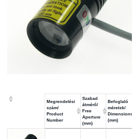
Szabad
Megrendelési
Befoglaló
átmérő/
szám/
méretek/
Free
Product
Dimensions
Aperture
Number
(mm)
(mm)
Megrendelési
Szabad
Befoglaló
szám/
átmérő/
méretek/