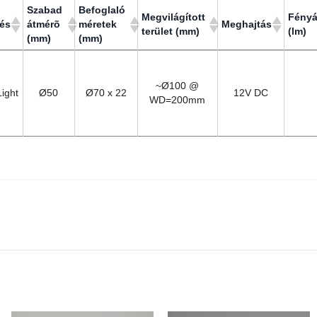
Szabad
Befoglaló
Megvilágított
Fény
és
átmérõ
méretek
Meghajtás
terület (mm)
(lm)
(mm)
(mm)
Szabad
Befoglaló
Megvilágított
Fény
és
Meghajtás
átmérõ
méretek
terület (mm)
(lm)
(mm)
(mm)
~Ø100 @
ight
Ø50
Ø70 x 22
12V DC
WD=200mm