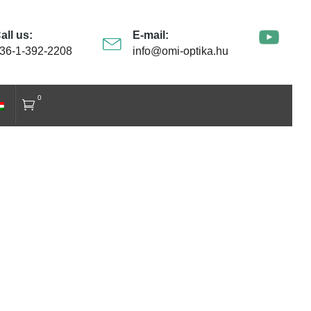
all us:
E-mail:
36-1-392-2208
info@omi-optika.hu
0