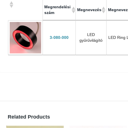
Megrendelési
Megnevezés
Megnevez
szám
Megrendelési
Megnevezés
Megnevez
szám
LED
3-080-000
LED Ring L
gyűrűvilágító
Related Products