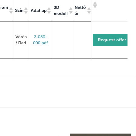
áram
3D
Nettó
Szín
Adatlap
modell
ár
áram
3D
Nettó
Szín
Adatlap
modell
ár
Vörös
3-080-
Request offer
/ Red
000.pdf