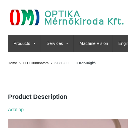
OPTIKA
Mérnökiroda Kft.
Products
Services
Machine Vision
Engin
Home
LED Illuminators
3-080-000 LED Körvilágító
3-080-000 LED Körvilágító
Product Description
Adatlap