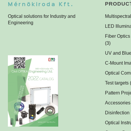
Mérnökiroda Kft.
PRODUC
Optical solutions for Industry and
Multispectral
Engineering
Multispectra
LED Illumina
Multispectra
Ring Lights
Fiber Optics
Darkfield Li
(3)
Dome Light
UV and Blue
UV and Blue 
Coaxial Ligh
C-Mount Im
Applications
Backlights
Optical Co
(
Műszerüveg
SPOT Light
Test targets
Optical Mirr
SPOT Projec
Pattern Proj
Lenses
(1)
Matrix Illumi
Accessories
Optical Filt
LED Power 
Line Project
Disinfection
Protective 
Cables
Antimicrobia
(1)
Custom Illu
Optical Inst
C-Mount Spa
UV-C Air Pur