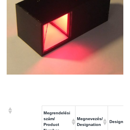
Megrendelési
szám/
Megnevezés/
Designati
Product
Designation