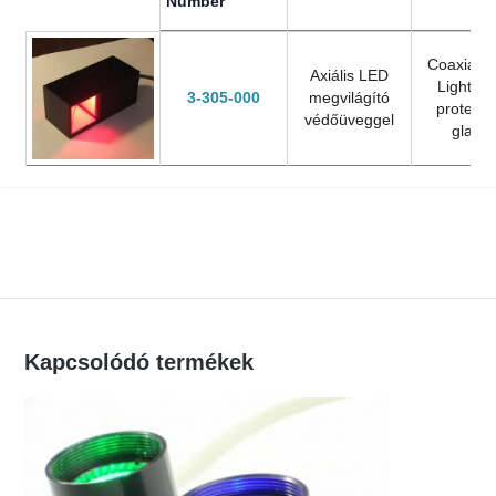
Number
Megrendelési
Megnevezés/
Designati
szám/
Designation
Coaxial 
Axiális LED
Product
Light wi
3-305-000
megvilágító
Number
protecti
védőüveggel
glass
Kapcsolódó termékek