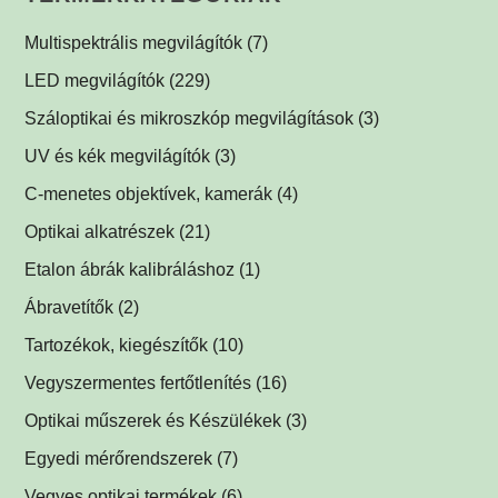
Multispektrális megvilágítók
(7)
Multispektrális dóm megvilágítók
(1)
LED megvilágítók
(229)
Multispektrális háttérvilágítók
Gyűrűvilágítók
(1)
(1)
Száloptikai és mikroszkóp megvilágítások
(3)
Súrlófények
(1)
UV és kék megvilágítók
(3)
Égboltvilágítók
UV és kék megvilágítások fluoreszcens alkalmazáshoz
(1)
C-menetes objektívek, kamerák
(4)
(2)
Koaxiális világítók
(2)
Optikai alkatrészek
(21)
Háttérvilágítók
Műszerüvegek
(5)
(1)
Etalon ábrák kalibráláshoz
(1)
SPOT megvilágítók
Optikai tükrök, prizmák
(1)
(1)
Ábravetítők
(2)
SPOT vetítők
Lencsék
(1)
(1)
Tartozékok, kiegészítők
(10)
Mátrix megvilágítók
Optikai szűrők
LED tápegységek
(5)
(1)
(2)
Vegyszermentes fertőtlenítés
(16)
Csíkvetítők
Védőüvegek
Kábelek
Vírusölő és baktériumölő réz fólia
(1)
(1)
(1)
(12)
Optikai műszerek és Készülékek
(3)
Egyedi megvilágítók
C-menetes közdarabok
UV-C légfertőtlenítő
(3)
(2)
(1)
Egyedi mérőrendszerek
(7)
Egyéb menetes adapterek
(1)
Vegyes optikai termékek
(6)