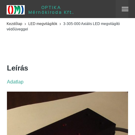
OPTIKA
Mérnökiroda Kft.
Kezdőlap
LED megvilágítók
3-305-000 Axiális LED megvilágító
védőüveggel
3-305-000 Axiális LED
megvilágító védőüveggel
Leírás
Adatlap